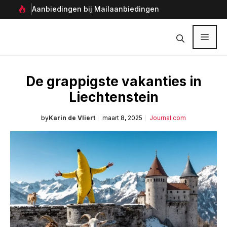
Ga
Aanbiedingen bij Mailaanbiedingen
Per
naar
Ver
de
inhoud
Menu
De grappigste vakanties in
Liechtenstein
by
Karin de Vliert
maart 8, 2025
Journal.com