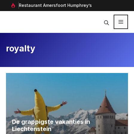
Ga
rf in
Restaurant Amersfoort Humphrey’s
Aan
naar
de
inhoud
Menu
royalty
De grappigste vakanties in
Liechtenstein