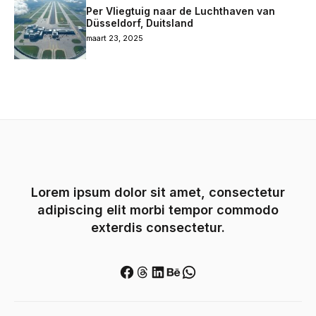
Per Vliegtuig naar de Luchthaven van
Düsseldorf, Duitsland
maart 23, 2025
Lorem ipsum dolor sit amet, consectetur
adipiscing elit morbi tempor commodo
exterdis consectetur.
Facebook
Threads
LinkedIn
Behance
WhatsApp