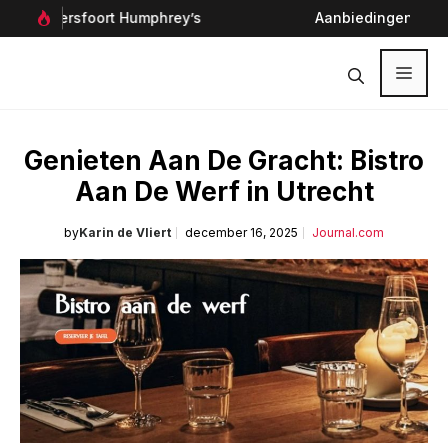
Ga
Aanbiedingen bij Mailaanbiedingen
naar
de
inhoud
Menu
Genieten Aan De Gracht: Bistro
Aan De Werf in Utrecht
by
Karin de Vliert
december 16, 2025
Journal.com