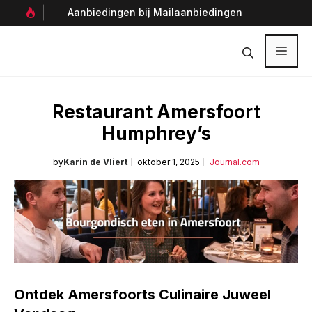
Ga
Aanbiedingen bij Mailaanbiedingen
Per
naar
Ver
de
inhoud
Menu
Restaurant Amersfoort
Humphrey’s
by
Karin de Vliert
oktober 1, 2025
Journal.com
Ontdek Amersfoorts Culinaire Juweel