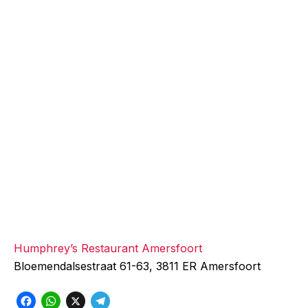
Humphrey’s Restaurant Amersfoort
Bloemendalsestraat 61-63, 3811 ER Amersfoort
F
W
X
T