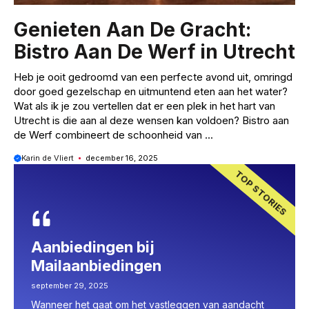
Genieten Aan De Gracht:
Bistro Aan De Werf in Utrecht
Heb je ooit gedroomd van een perfecte avond uit, omringd
door goed gezelschap en uitmuntend eten aan het water?
Wat als ik je zou vertellen dat er een plek in het hart van
Utrecht is die aan al deze wensen kan voldoen? Bistro aan
de Werf combineert de schoonheid van ...
Karin de Vliert
december 16, 2025
TOP STORIES
Genieten Aan De Gracht: Bistro
Res
Aan De Werf in Utrecht
Hum
december 16, 2025
oktober
acht
Heb je ooit gedroomd van een perfecte avond uit,
Ontdek