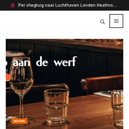
Ga
Per vliegtuig naar Luchthaven Londen Heathrow,
Gen
naar
Verenigd Koninkrijk
Utr
de
inhoud
Menu
NIEUWS