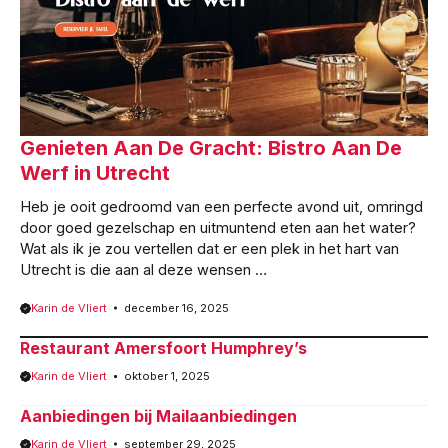
Genieten Aan De Gracht: Bistro Aan De
Werf in Utrecht
Heb je ooit gedroomd van een perfecte avond uit, omringd
door goed gezelschap en uitmuntend eten aan het water?
Wat als ik je zou vertellen dat er een plek in het hart van
Utrecht is die aan al deze wensen …
Karin de Vliert
december 16, 2025
Restaurant Amersfoort Humphrey’s
Karin de Vliert
oktober 1, 2025
Aanbiedingen bij Mailaanbiedingen
Karin de Vliert
september 29, 2025