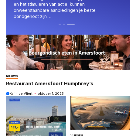
omringd door goed gezelschap en uitmuntend eten
Amersf
aan het water? Wat ...
eeterv
restaur
NIEUWS
Restaurant Amersfoort Humphrey’s
Karin de Vliert
oktober 1, 2025
VLIEGEN