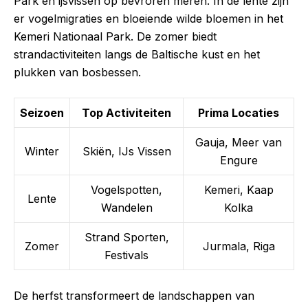
Park en ijsvissen op bevroren meren. In de lente zijn
er vogelmigraties en bloeiende wilde bloemen in het
Kemeri Nationaal Park. De zomer biedt
strandactiviteiten langs de Baltische kust en het
plukken van bosbessen.
Seizoen
Top Activiteiten
Prima Locaties
Gauja, Meer van
Winter
Skiën, IJs Vissen
Engure
Vogelspotten,
Kemeri, Kaap
Lente
Wandelen
Kolka
Strand Sporten,
Zomer
Jurmala, Riga
Festivals
De herfst transformeert de landschappen van