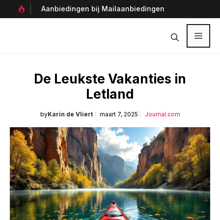
Ga
Aanbiedingen bij Mailaanbiedingen
Per
naar
Ver
de
inhoud
Menu
De Leukste Vakanties in
Letland
by
Karin de Vliert
maart 7, 2025
Journal.com