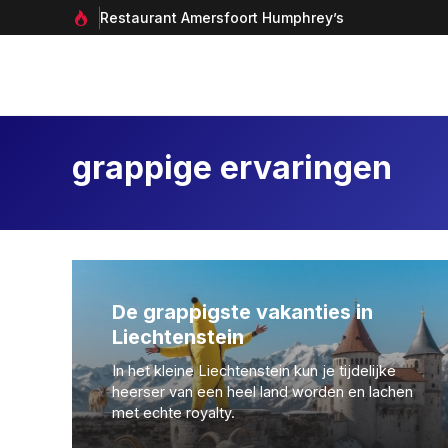
Ga
Restaurant Amersfoort Humphrey’s
naar
de
inhoud
grappige ervaringen
De grappigste vakanties in
Liechtenstein
In het kleine Liechtenstein kun je tijdelijke
heerser van een heel land worden en lachen
met echte royalty.