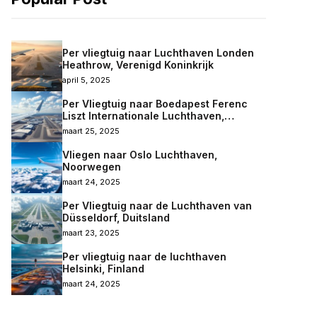
Per vliegtuig naar Luchthaven Londen
Heathrow, Verenigd Koninkrijk
april 5, 2025
Per Vliegtuig naar Boedapest Ferenc
Liszt Internationale Luchthaven,
Hongarije
maart 25, 2025
Vliegen naar Oslo Luchthaven,
Noorwegen
maart 24, 2025
Per Vliegtuig naar de Luchthaven van
Düsseldorf, Duitsland
maart 23, 2025
Per vliegtuig naar de luchthaven
Helsinki, Finland
maart 24, 2025