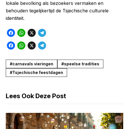
lokale bevolking als bezoekers vermaken en
behouden tegelijkertijd de Tsjechische culturele
identiteit.
F
W
X
T
a
h
e
F
W
X
T
c
a
l
a
h
e
e
t
e
c
a
l
carnavals vieringen
speelse tradities
b
s
g
e
t
e
Tsjechische feestdagen
o
A
r
b
s
g
o
p
a
o
A
r
k
p
m
Lees Ook Deze Post
o
p
a
k
p
m