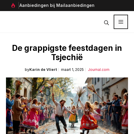
Ga
Aanbiedingen bij Mailaanbiedingen
Per
naar
Ver
de
inhoud
Menu
De grappigste feestdagen in
Tsjechië
by
Karin de Vliert
maart 1, 2025
Journal.com