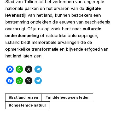
Stad van Tallinn tot het verkennen van ongerepte
nationale parken en het ervaren van de
digitale
levensstijl
van het land, kunnen bezoekers een
bestemming ontdekken die eeuwen van geschiedenis
overbrugt. Of je nu op zoek bent naar
culturele
onderdompeling
of natuurlijke ontsnappingen,
Estland biedt memorabele ervaringen die de
opmerkelijke transformatie en blijvende erfgoed van
het land laten zien.
F
W
X
T
a
h
e
F
W
X
T
c
a
l
a
h
e
e
t
e
c
a
l
Estland reizen
middeleeuwse steden
b
s
g
e
t
e
ongetemde natuur
o
A
r
b
s
g
o
p
a