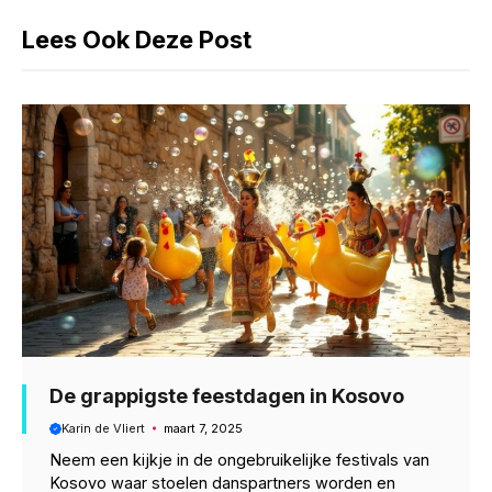
o
A
r
k
p
m
Lees Ook Deze Post
o
p
a
k
p
m
De grappigste feestdagen in Kosovo
Karin de Vliert
maart 7, 2025
Neem een kijkje in de ongebruikelijke festivals van
Kosovo waar stoelen danspartners worden en