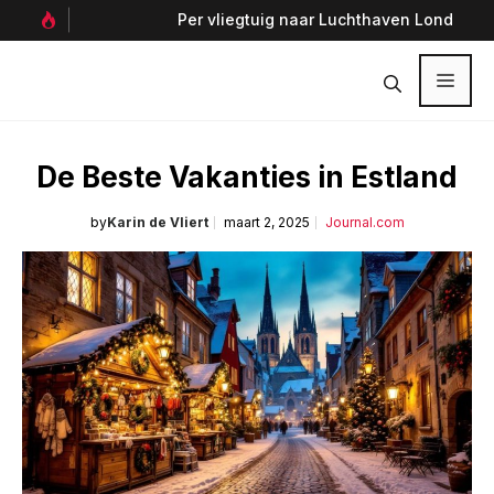
Ga
Per vliegtuig naar Luchthaven Londen Heathrow,
Gen
naar
Verenigd Koninkrijk
Utr
de
inhoud
Menu
De Beste Vakanties in Estland
by
Karin de Vliert
maart 2, 2025
Journal.com