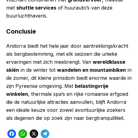
met
shuttle services
of huurauto’s van deze
buurluchthavens.
Conclusie
Andorra biedt het hele jaar door aantrekkingskracht
als bergbestemming, met elk seizoen die unieke
ervaringen met zich meebrengt. Van
wereldklasse
skiën
in de winter tot
wandelen en mountainbiken
in
de zomer, dit kleine prinsdom biedt enorme waarde in
zijn Pyreense omgeving. Met
belastingvrije
winkelen
, thermale spa’s en rijke romaanse erfgoed
die de natuurlijke attracties aanvullen, blijft Andorra
een ideale keuze voor zowel avontuurlijke zoekers
als degenen die op zoek zijn naar bergtranquilliteit.
F
W
X
T