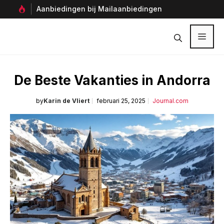
Ga
Aanbiedingen bij Mailaanbiedingen
Per
naar
Ver
de
inhoud
Menu
De Beste Vakanties in Andorra
by
Karin de Vliert
februari 25, 2025
Journal.com