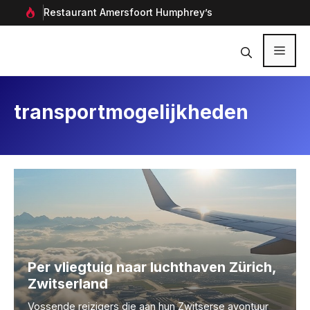
Ga
rf in
Restaurant Amersfoort Humphrey’s
Aan
naar
de
inhoud
Menu
transportmogelijkheden
Per vliegtuig naar luchthaven Zürich,
Zwitserland
Vossende reizigers die aan hun Zwitserse avontuur