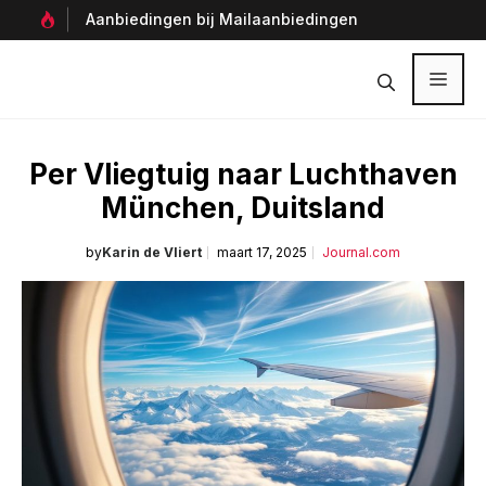
Ga
Aanbiedingen bij Mailaanbiedingen
Per
naar
Ver
de
inhoud
Menu
Per Vliegtuig naar Luchthaven
München, Duitsland
by
Karin de Vliert
maart 17, 2025
Journal.com