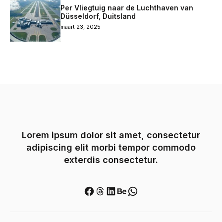
Per Vliegtuig naar de Luchthaven van
Düsseldorf, Duitsland
maart 23, 2025
Lorem ipsum dolor sit amet, consectetur
adipiscing elit morbi tempor commodo
exterdis consectetur.
Facebook
Threads
LinkedIn
Behance
WhatsApp