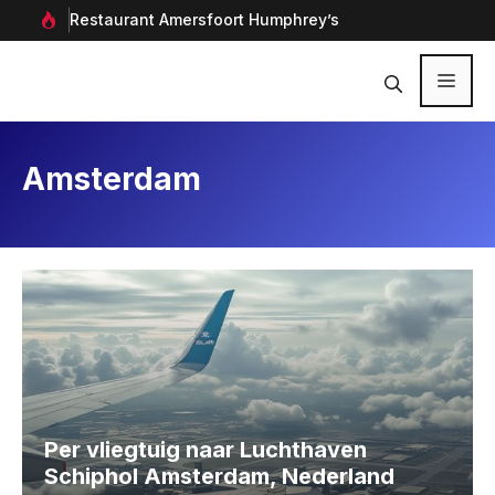
Ga
rf in
Restaurant Amersfoort Humphrey’s
Aan
naar
de
inhoud
Menu
Amsterdam
Per vliegtuig naar Luchthaven
Schiphol Amsterdam, Nederland