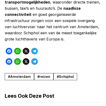
transportmogelijkheden
, waaronder directe treinen,
bussen, taxi’s en huurauto’s. De
naadloze
connectiviteit
en goed georganiseerde
infrastructuur zorgen voor een soepele overgang
van luchtvervoer naar het centrum van Amsterdam,
waardoor Schiphol een van de meest toegankelijke
grote luchthavens van Europa is.
F
W
X
T
a
h
e
F
W
X
T
c
a
l
a
h
e
e
t
e
c
a
l
Amsterdam
reizen
Schiphol
b
s
g
e
t
e
o
A
r
b
s
g
o
p
a
Lees Ook Deze Post
o
A
r
k
p
m
o
p
a