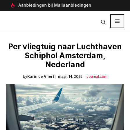
Ga
Aanbiedingen bij Mailaanbiedingen
Per
naar
Ver
de
inhoud
Menu
Per vliegtuig naar Luchthaven
Schiphol Amsterdam,
Nederland
by
Karin de Vliert
maart 14, 2025
Journal.com