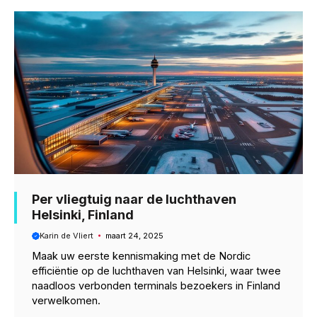
k
p
m
Per vliegtuig naar de luchthaven
Helsinki, Finland
Karin de Vliert
maart 24, 2025
Maak uw eerste kennismaking met de Nordic
efficiëntie op de luchthaven van Helsinki, waar twee
naadloos verbonden terminals bezoekers in Finland
verwelkomen.