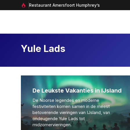
Ga
Restaurant Amersfoort Humphrey’s
naar
de
inhoud
Yule Lads
De Leukste Vakanties in IJsland
De Noorse legendes en moderne
festiviteiten komen samen in de meest
betoverende vieringen van IJsland, van
ondeugende Yule Lads tot
midzomervieringen.