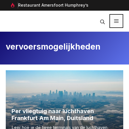
Ga
rf in
Restaurant Amersfoort Humphrey’s
Aan
naar
de
inhoud
Menu
vervoersmogelijkheden
Per vliegtuig naar luchthaven
Frankfurt Am Main, Duitsland
Leer hoe je de twee terminals van de luchthaven