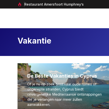
Ga
Restaurant Amersfoort Humphrey’s
naar
de
inhoud
Vakantie
De Beste Vakanties in Cyprus
Of je nu op zoek bent naar oude ruïnes of
ongerepte stranden, Cyprus biedt
onvergetelijke Mediterraanse ontsnappingen
die je verlangen naar meer zullen
aanwakkeren.