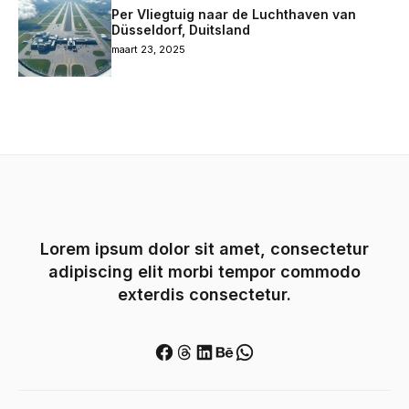
Per Vliegtuig naar de Luchthaven van
Düsseldorf, Duitsland
maart 23, 2025
Lorem ipsum dolor sit amet, consectetur
adipiscing elit morbi tempor commodo
exterdis consectetur.
Facebook
Threads
LinkedIn
Behance
WhatsApp