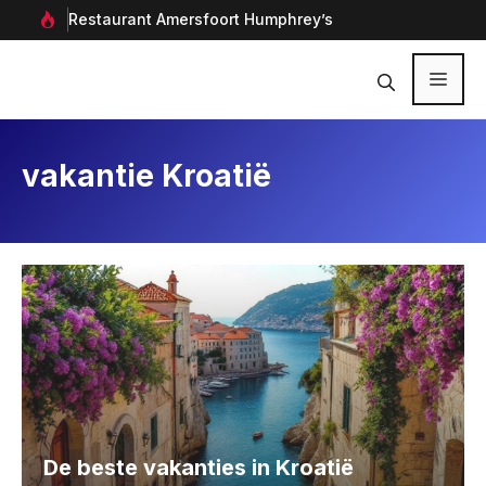
Ga
rf in
Restaurant Amersfoort Humphrey’s
Aan
naar
de
inhoud
Menu
vakantie Kroatië
De beste vakanties in Kroatië