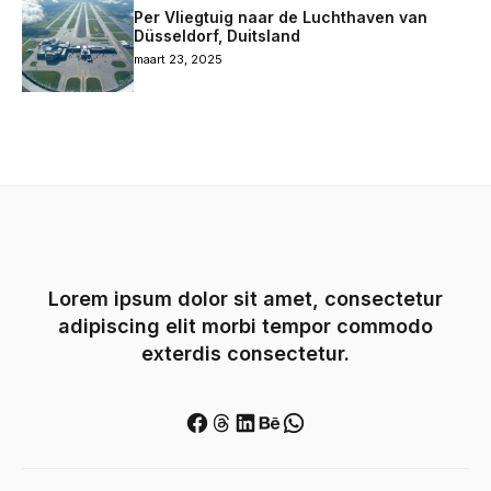
Per Vliegtuig naar de Luchthaven van
Düsseldorf, Duitsland
maart 23, 2025
Lorem ipsum dolor sit amet, consectetur
adipiscing elit morbi tempor commodo
exterdis consectetur.
Facebook
Threads
LinkedIn
Behance
WhatsApp