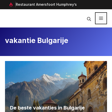
Ga
rf in
Restaurant Amersfoort Humphrey’s
Aan
naar
de
inhoud
Menu
vakantie Bulgarije
De beste vakanties in Bulgarije