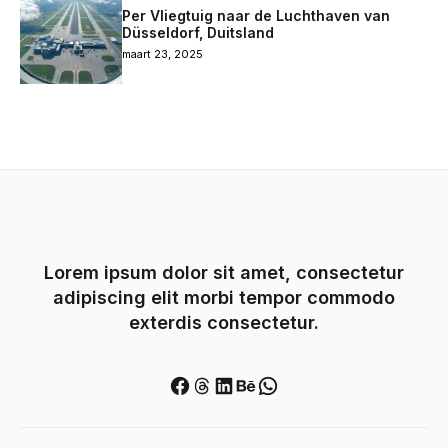
Per Vliegtuig naar de Luchthaven van
Düsseldorf, Duitsland
maart 23, 2025
Lorem ipsum dolor sit amet, consectetur
adipiscing elit morbi tempor commodo
exterdis consectetur.
Facebook
Threads
LinkedIn
Behance
WhatsApp