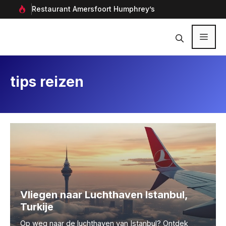
Ga
rf in
Restaurant Amersfoort Humphrey’s
Aan
naar
de
inhoud
Menu
tips reizen
Vliegen naar Luchthaven Istanbul,
Turkije
Op weg naar de luchthaven van Istanbul? Ontdek