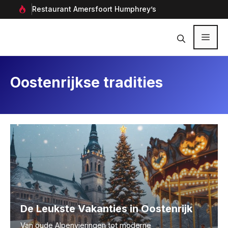
Ga
rf in
Restaurant Amersfoort Humphrey’s
Aan
naar
de
inhoud
Menu
Oostenrijkse tradities
De Leukste Vakanties in Oostenrijk
Van oude Alpenvieringen tot moderne