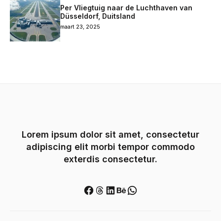
Per Vliegtuig naar de Luchthaven van
Düsseldorf, Duitsland
maart 23, 2025
Lorem ipsum dolor sit amet, consectetur
adipiscing elit morbi tempor commodo
exterdis consectetur.
Facebook
Threads
LinkedIn
Behance
WhatsApp