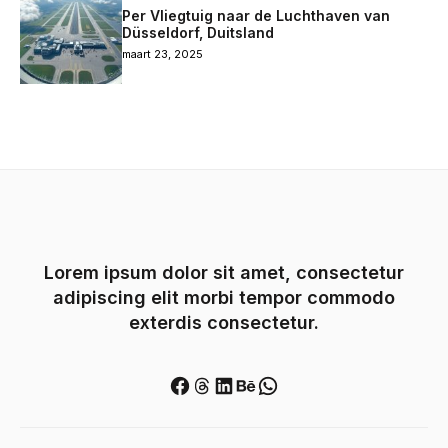
Per Vliegtuig naar de Luchthaven van
Düsseldorf, Duitsland
maart 23, 2025
Lorem ipsum dolor sit amet, consectetur
adipiscing elit morbi tempor commodo
exterdis consectetur.
Facebook
Threads
LinkedIn
Behance
WhatsApp