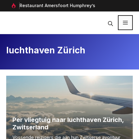
Ga
rf in
Restaurant Amersfoort Humphrey’s
Aan
naar
de
inhoud
Menu
luchthaven Zürich
Per vliegtuig naar luchthaven Zürich,
Zwitserland
Vossende reizigers die aan hun Zwitserse avontuur