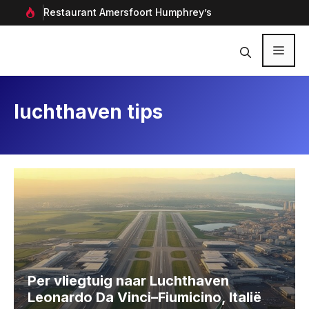
Ga
rf in
Restaurant Amersfoort Humphrey’s
Aan
naar
de
inhoud
Menu
luchthaven tips
Per vliegtuig naar Luchthaven
Leonardo Da Vinci–Fiumicino, Italië