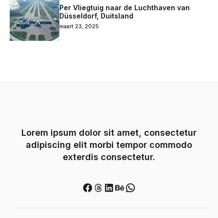
Per Vliegtuig naar de Luchthaven van
Düsseldorf, Duitsland
maart 23, 2025
Lorem ipsum dolor sit amet, consectetur
adipiscing elit morbi tempor commodo
exterdis consectetur.
Facebook
Threads
LinkedIn
Behance
WhatsApp