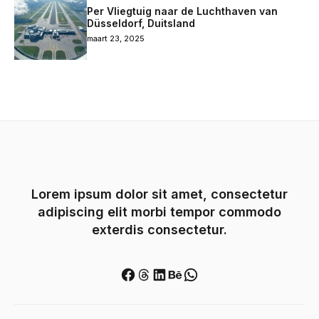
Per Vliegtuig naar de Luchthaven van
Düsseldorf, Duitsland
maart 23, 2025
Lorem ipsum dolor sit amet, consectetur
adipiscing elit morbi tempor commodo
exterdis consectetur.
Facebook
Threads
LinkedIn
Behance
WhatsApp