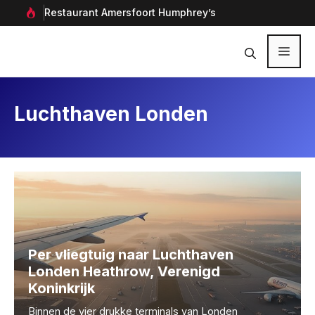
Ga
ant Amersfoort Humphrey’s
Aanbiedingen bij Ma
naar
de
inhoud
Menu
Luchthaven Londen
Per vliegtuig naar Luchthaven
Londen Heathrow, Verenigd
Koninkrijk
Binnen de vier drukke terminals van Londen