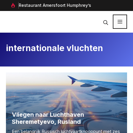
Ga
rf in
Restaurant Amersfoort Humphrey’s
Aan
naar
de
inhoud
Menu
internationale vluchten
Vliegen naar Luchthaven
Sheremetyevo, Rusland
Een belangrijk Russisch luchtvaartknooppunt met zes