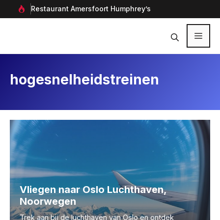
Ga
rf in
Restaurant Amersfoort Humphrey’s
Aan
naar
de
inhoud
Menu
hogesnelheidstreinen
Vliegen naar Oslo Luchthaven,
Noorwegen
Trek aan bij de luchthaven van Oslo en ontdek