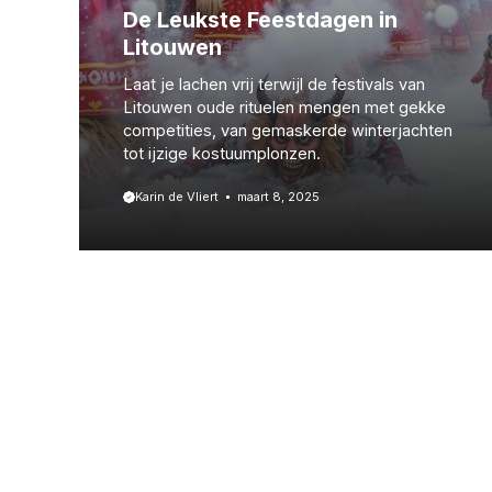
De Leukste Feestdagen in
Litouwen
Laat je lachen vrij terwijl de festivals van
Litouwen oude rituelen mengen met gekke
competities, van gemaskerde winterjachten
tot ijzige kostuumplonzen.
Karin de Vliert
maart 8, 2025