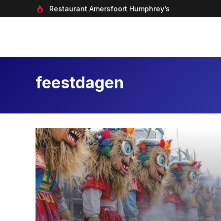
Ga
Restaurant Amersfoort Humphrey’s
naar
de
inhoud
feestdagen