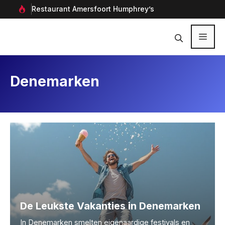
Ga
rf in
Restaurant Amersfoort Humphrey’s
Aan
naar
de
inhoud
Menu
Denemarken
De Leukste Vakanties in Denemarken
In Denemarken smelten eigenaardige festivals en