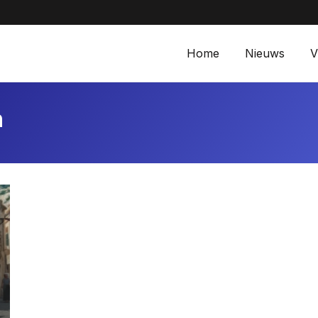
Aanbiedingen bij M
Home
Nieuws
V
n