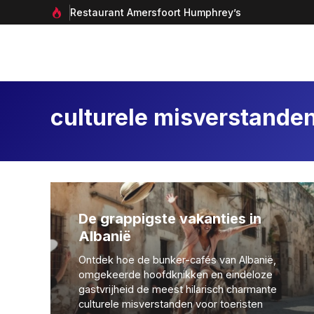
Ga
Restaurant Amersfoort Humphrey’s
naar
de
inhoud
culturele misverstande
De grappigste vakanties in
Albanië
Ontdek hoe de bunker-cafés van Albanië,
omgekeerde hoofdknikken en eindeloze
gastvrijheid de meest hilarisch charmante
culturele misverstanden voor toeristen