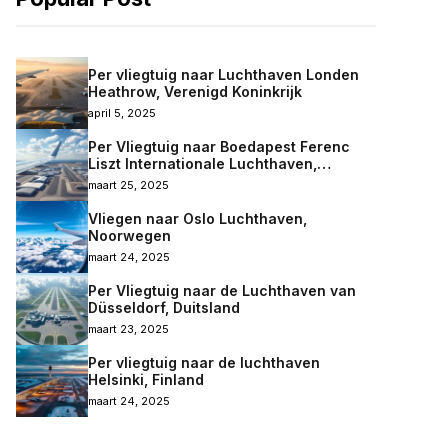
Per vliegtuig naar Luchthaven Londen
Heathrow, Verenigd Koninkrijk
april 5, 2025
Per Vliegtuig naar Boedapest Ferenc
Liszt Internationale Luchthaven,
Hongarije
maart 25, 2025
Vliegen naar Oslo Luchthaven,
Noorwegen
maart 24, 2025
Per Vliegtuig naar de Luchthaven van
Düsseldorf, Duitsland
maart 23, 2025
Per vliegtuig naar de luchthaven
Helsinki, Finland
maart 24, 2025