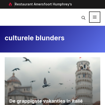
Ga
rf in
Restaurant Amersfoort Humphrey’s
Aan
naar
de
inhoud
Menu
culturele blunders
De grappigste vakanties in Italië