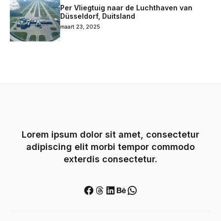
Per Vliegtuig naar de Luchthaven van
Düsseldorf, Duitsland
maart 23, 2025
Lorem ipsum dolor sit amet, consectetur
adipiscing elit morbi tempor commodo
exterdis consectetur.
Facebook
Threads
LinkedIn
Behance
WhatsApp