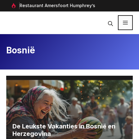
Ga
rf in
Restaurant Amersfoort Humphrey’s
Aan
naar
de
inhoud
Menu
Bosnië
De Leukste Vakanties in Bosnië en
Herzegovina