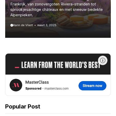
Frankrijk, van zonovergoten Riviera-stranden tot
sprookjesachtige châteaux en met sneeuw bedekte
Alpenpieken.
Karin de Vliert
maart 3, 2025
Popular Post