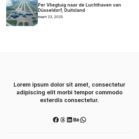
Per Vliegtuig naar de Luchthaven van
Düsseldorf, Duitsland
maart 23, 2025
Lorem ipsum dolor sit amet, consectetur
adipiscing elit morbi tempor commodo
exterdis consectetur.
Facebook
Threads
LinkedIn
Behance
WhatsApp