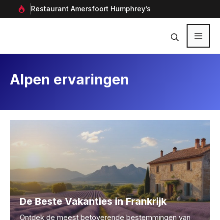
Ga
rf in
Restaurant Amersfoort Humphrey’s
Aan
naar
de
inhoud
Menu
Alpen ervaringen
De Beste Vakanties in Frankrijk
Ontdek de meest betoverende bestemmingen van