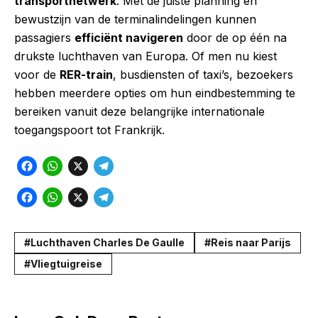
transportnetwerk
. Met de juiste planning en
bewustzijn van de terminalindelingen kunnen
passagiers
efficiënt navigeren
door de op één na
drukste luchthaven van Europa. Of men nu kiest
voor de
RER-train
, busdiensten of taxi’s, bezoekers
hebben meerdere opties om hun eindbestemming te
bereiken vanuit deze belangrijke internationale
toegangspoort tot Frankrijk.
F
W
X
T
a
h
e
F
W
X
T
c
a
l
a
h
e
e
t
e
c
a
l
Luchthaven Charles De Gaulle
Reis naar Parijs
b
s
g
e
t
e
Vliegtuigreise
o
A
r
b
s
g
o
p
a
o
A
r
k
p
m