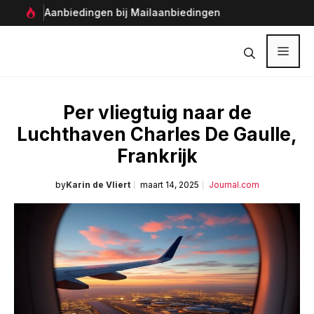
Ga
Aanbiedingen bij Mailaanbiedingen
Per
naar
Ver
de
inhoud
Menu
Per vliegtuig naar de
Luchthaven Charles De Gaulle,
Frankrijk
by
Karin de Vliert
maart 14, 2025
Journal.com