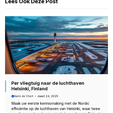
Lees Ook Deze Post
o
p
a
k
p
m
Per vliegtuig naar de luchthaven
Helsinki, Finland
Karin de Vliert
maart 24, 2025
Maak uw eerste kennismaking met de Nordic
efficiëntie op de luchthaven van Helsinki, waar twee