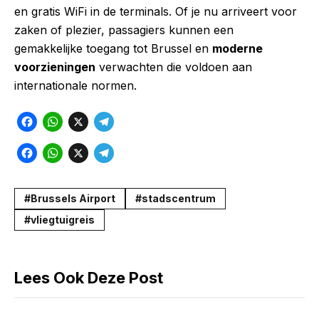
en gratis WiFi in de terminals. Of je nu arriveert voor
zaken of plezier, passagiers kunnen een
gemakkelijke toegang tot Brussel en
moderne
voorzieningen
verwachten die voldoen aan
internationale normen.
F
W
X
T
a
h
e
F
W
X
T
c
a
l
a
h
e
e
t
e
c
a
l
Brussels Airport
stadscentrum
b
s
g
e
t
e
vliegtuigreis
o
A
r
b
s
g
o
p
a
o
A
r
k
p
m
Lees Ook Deze Post
o
p
a
k
p
m