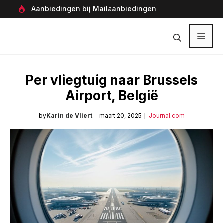
Ga
Aanbiedingen bij Mailaanbiedingen
Per
naar
Ver
de
inhoud
Menu
Per vliegtuig naar Brussels
Airport, België
by
Karin de Vliert
maart 20, 2025
Journal.com